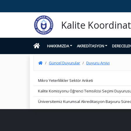
Kalite Koordina
HAKKIMIZDA
AKREDİTASYON
DERECELE
Güncel Duyurular
Duyuru Arşivi
Mikro Yeterlilikler Sektör Anketi
Kalite Komisyonu Öğrenci Temsilcisi Seçimi Duyurus
Üniversitemiz Kurumsal Akreditasyon Başvuru Süreci