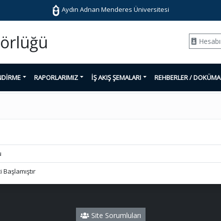
Aydın Adnan Menderes Üniversitesi
törlüğü
Hesab
NDİRME
RAPORLARIMIZ
İŞ AKIŞ ŞEMALARI
REHBERLER / DOKÜM
u
 Başlamıştır
Site Sorumluları