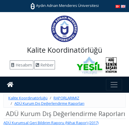
Aydın Adnan Menderes Üniversitesi
Kalite Koordinatörlüğü
Hesabım
Rehber
Kalite Koordinatörlüğü
RAPORLARIMIZ
ADÜ Kurum Dış Değerlendirme Raporları
ADÜ Kurum Dış Değerlendirme Raporları
ADÜ Kurumsal Geri Bildirim Raporu (Nihai Rapor) (2017)