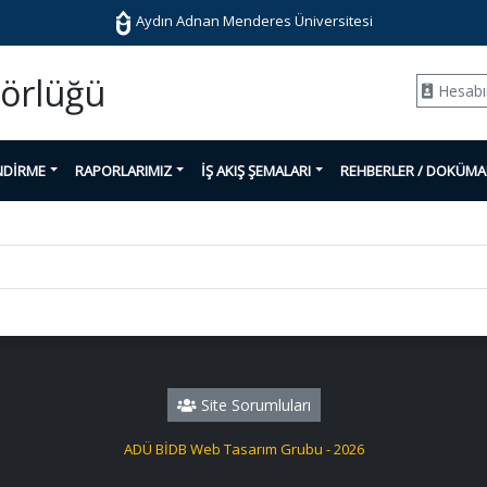
Aydın Adnan Menderes Üniversitesi
törlüğü
Hesab
NDİRME
RAPORLARIMIZ
İŞ AKIŞ ŞEMALARI
REHBERLER / DOKÜM
Site Sorumluları
ADÜ BİDB Web Tasarım Grubu - 2026