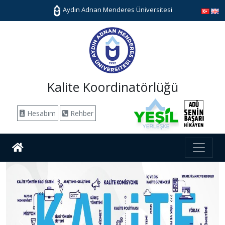
Aydın Adnan Menderes Üniversitesi
Kalite Koordinatörlüğü
Hesabım
Rehber